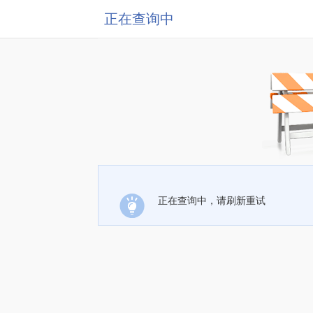
正在查询中
正在查询中，请刷新重试